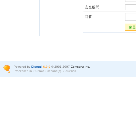
安全提問
回答
會員
Powered by
Discuz!
6.0.0
© 2001-2007
Comsenz Inc.
Processed in 0.026462 second(s), 2 queries.