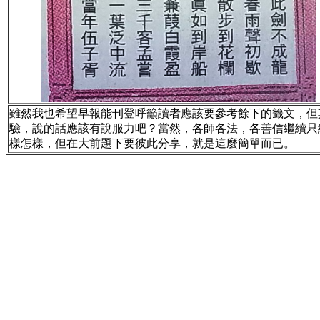
雖然我也希望早報能刊登呼籲讀者應該要參考餘下的籤文，但
驗，說的話應該有說服力吧？當然，各師各法，各善信繼續只
樣怎樣，但在大前題下要彼此分享，就是這麼簡單而已。