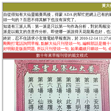
黃大
自從得知有大仙靈籤賽馬後，得蒙 ADA 的幫忙把網上已有
頭一句的？百思不得其解下也沒有深究了。
知道有三派人馬：第一派是只以第一句作為分析，對於馬報沒
派是以籤文的含意作分析。即使哪一派說得天花龍鳳也好，也
終於，忍不住請求小玄致電給早報查詢，於 2010-12-14 11:27:
剛剛打電話詢問早報, 點解大仙只刊登頭一句, 編輯部話是幾十
好明顯是版面問題, 所以只刊登頭一句. 如果繼續只睇頭一句, 命中率就
數十年來早報刊登的籤文模式